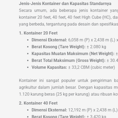
Jenis-Jenis Kontainer dan Kapasitas Standarnya
Secara umum, ada beberapa jenis kontainer yang
kontainer 20 feet, 40 feet, 40 feet High Cube (HC), 
yang berbeda, tergantung pada desain dan spesifikas
1. Kontainer 20 Feet
Dimensi Eksternal:
6,058 m (P) x 2,438 m (L) 
Berat Kosong (Tare Weight):
± 2.080 kg
Kapasitas Muatan Maksimum (Net Weight):
±
Berat Total Maksimum (Gross Weight):
± 30.4
Volume Kapasitas:
± 33,2 CBM (cubic meter)
Kontainer ini sangat populer untuk pengiriman b
agrikultur dalam jumlah besar. Dengan kapasitas mu
1.120 karung beras (25 kg per karung) atau ribuan ko
2. Kontainer 40 Feet
Dimensi Eksternal:
12,192 m (P) x 2,438 m (L)
Berat Kosong (Tare Weight):
± 3.420 kg