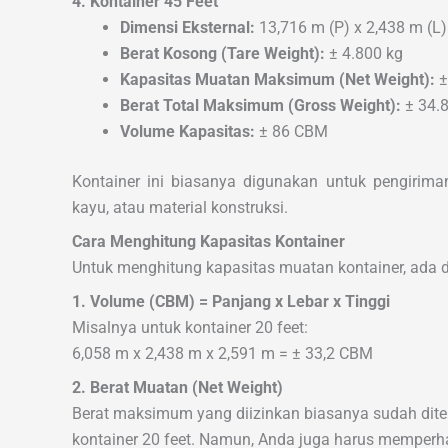
4. Kontainer 45 Feet
Dimensi Eksternal:
13,716 m (P) x 2,438 m (L)
Berat Kosong (Tare Weight):
± 4.800 kg
Kapasitas Muatan Maksimum (Net Weight):
±
Berat Total Maksimum (Gross Weight):
± 34.8
Volume Kapasitas:
± 86 CBM
Kontainer ini biasanya digunakan untuk pengirima
kayu, atau material konstruksi.
Cara Menghitung Kapasitas Kontainer
Untuk menghitung kapasitas muatan kontainer, ada d
1. Volume (CBM) = Panjang x Lebar x Tinggi
Misalnya untuk kontainer 20 feet:
6,058 m x 2,438 m x 2,591 m = ± 33,2 CBM
2. Berat Muatan (Net Weight)
Berat maksimum yang diizinkan biasanya sudah diten
kontainer 20 feet. Namun, Anda juga harus memperha