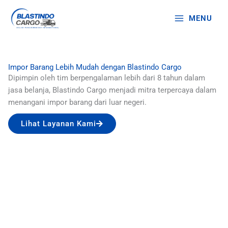
Lewati
ke
MENU
konten
Impor Barang Lebih Mudah dengan Blastindo Cargo
Dipimpin oleh tim berpengalaman lebih dari 8 tahun dalam
jasa belanja, Blastindo Cargo menjadi mitra terpercaya dalam
menangani impor barang dari luar negeri.
Lihat Layanan Kami
RUTE TANPA TRANSIT UNTUK KEAMANAN DAN
KETEPATAN WAKTU
Proses Impor Cepat dan Aman dengan Blastindo
Proses impor barang China dengan Blastindo menjamin
kecepatan dan keamanan tertinggi baik melalui jalur
udara maupun laut. Semua pengiriman kami dilakukan
secara langsung tanpa transit di negara lain, sehingga